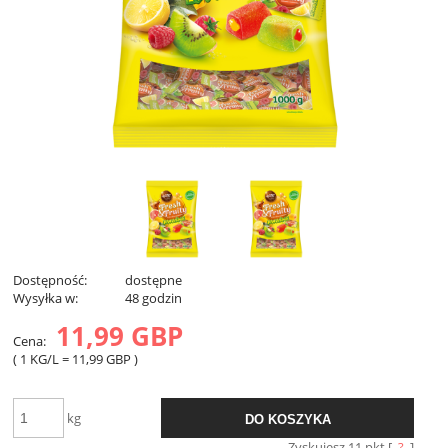
Dostępność:
dostępne
Wysyłka w:
48 godzin
11,99 GBP
Cena:
( 1
KG/L
=
11,99 GBP
)
kg
DO KOSZYKA
Zyskujesz
11
pkt [
?
]