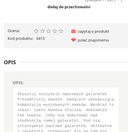
dodaj do przechowalni
Ocena:
zapytaj o produkt
Kod produktu:
6413
poleć znajomemu
OPIS
OPIS:
Skosztuj soczyście owocowych galaretek
Fresh&Fruity kwaśne, będących zaskakującą
kompozycją wyszukanych smaków. Wyobraź to
sobie: lekko kwaśna otoczka, dokładnie
tak kwaśna, żeby nie dominować nad
słodkością samej galaretki. Pod nią
intensywnie owocowa galaretka, delikatna
i sprężysta, rozkoszna! Ale na tym nie