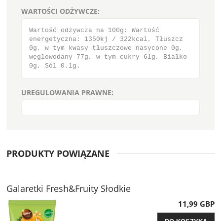
WARTOŚCI ODŻYWCZE:
Wartość odżywcza na 100g: Wartość
energetyczna: 1350kj / 322kcal, Tłuszcz
0g, w tym kwasy tłuszczowe nasycone 0g,
węglowodany 77g, w tym cukry 61g, Białko
0g, Sól 0.1g.
UREGULOWANIA PRAWNE:
PRODUKTY POWIĄZANE
Galaretki Fresh&Fruity Słodkie
11,99 GBP