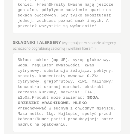
koniec, Fresh&Fruity kwaśne mają jeszcze
genialne, półpłynne nadzienie oparte na
sokach owocowych. Gdy tylko skosztujesz
jednej, zechcesz poznać smak innych. A
przecież wszystkie są wyśmienite!
SKŁADNIKI I ALERGENY
(występujące w składzie alergeny
oznaczono pogrubioną czcionką i wielkimi literami):
Skład: cukier (mp UE), syrop glukozowy,
woda, regulator kwasowości: kwas
cytrynowy; substancja żelująca: pektyny;
aromaty, koncentraty owocowe 0,2%:
cytrynowy, grejpfrutowy, kiwi, malinowy;
koncentrat czarnej marchwi, ekstrakt
korzenia kurkumy, barwniki: E141,
E150a.Produkt może zawierać: ΤΟΚΑ,
ΟΣΫΕΤΫΛΙ ΑΣΑΓΘΙΔΟΨΕ, ΝΜΕΛΟ.
Przechowywać w suchym i chłodnym miejscu.
Masa netto: 1kg. Najlepiej spożyć przed
końcem:/Numer partii produkcyjnej: patrz
nadruk na opakowaniu.