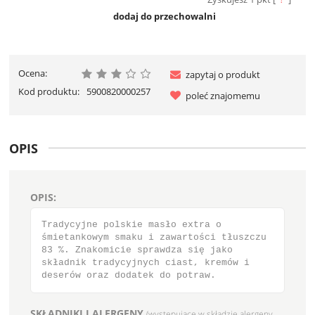
dodaj do przechowalni
Ocena:
zapytaj o produkt
Kod produktu:
5900820000257
poleć znajomemu
OPIS
OPIS:
Tradycyjne polskie masło extra o
śmietankowym smaku i zawartości tłuszczu
83 %. Znakomicie sprawdza się jako
składnik tradycyjnych ciast, kremów i
deserów oraz dodatek do potraw.
SKŁADNIKI I ALERGENY
(występujące w składzie alergeny