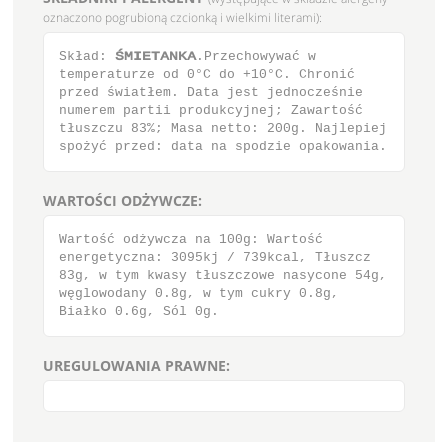
oznaczono pogrubioną czcionką i wielkimi literami):
Skład: μΝΙΕΥΑΞΛΑ.Przechowywać w
temperaturze od 0°C do +10°C. Chronić
przed światłem. Data jest jednocześnie
numerem partii produkcyjnej; Zawartość
tłuszczu 83%; Masa netto: 200g. Najlepiej
spożyć przed: data na spodzie opakowania.
WARTOŚCI ODŻYWCZE:
Wartość odżywcza na 100g: Wartość
energetyczna: 3095kj / 739kcal, Tłuszcz
83g, w tym kwasy tłuszczowe nasycone 54g,
węglowodany 0.8g, w tym cukry 0.8g,
Białko 0.6g, Sól 0g.
UREGULOWANIA PRAWNE: