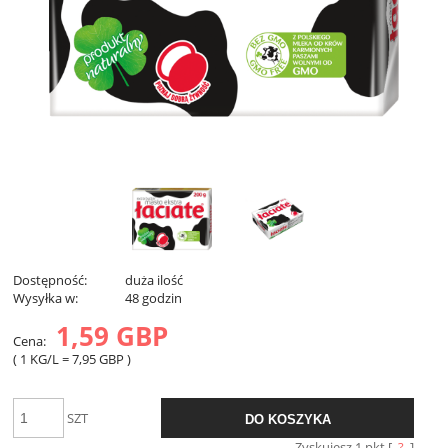
Dostępność:
duża ilość
Wysyłka w:
48 godzin
1,59 GBP
Cena:
( 1
KG/L
=
7,95 GBP
)
SZT
DO KOSZYKA
Zyskujesz
1
pkt [
?
]