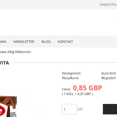
ZAREJESTRUJ
AWA
NEWSLETTER
BLOG
KONTAKT
owe 200g Mlekovita
VITA
Dostępność:
duża ilość
Wysyłka w:
48 godzin
0,85 GBP
Cena:
( 1
KG/L
=
4,25 GBP
)
SZT