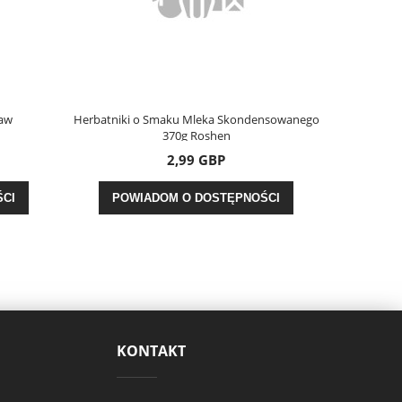
taw
Herbatniki o Smaku Mleka Skondensowanego
Papryka w 
370g Roshen
2,99 GBP
CI
POWIADOM O DOSTĘPNOŚCI
POW
KONTAKT