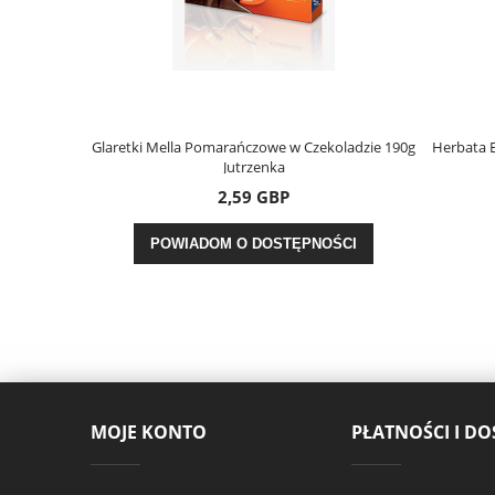
125g Morliny
Glaretki Mella Pomarańczowe w Czekoladzie 190g
Herbata E
Jutrzenka
2,59 GBP
OŚCI
POWIADOM O DOSTĘPNOŚCI
MOJE KONTO
PŁATNOŚCI I D