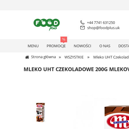
+44 7741 631250
shop@foodplus.uk
MENU
PROMOCJE
NOWOŚCI
O NAS
DOST
»
»
Strona główna
WSZYSTKIE
Mleko UHT Czekolad
MLEKO UHT CZEKOLADOWE 200G MLEKO