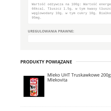
Wartość odżywcza na 100g: Wartość energe
66kcal, Tłuszcz 1.5g, w tym kwasy tłuszc
węglowodany 10g, w tym cukry 10g, Białko
95mg.
UREGULOWANIA PRAWNE:
PRODUKTY POWIĄZANE
Mleko UHT Truskawkowe 200g
Mlekovita