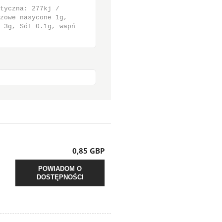
tyczna: 277kj /
zowe nasycone 1g,
 3g, Sól 0.1g, wapń
0,85 GBP
POWIADOM O
DOSTĘPNOŚCI