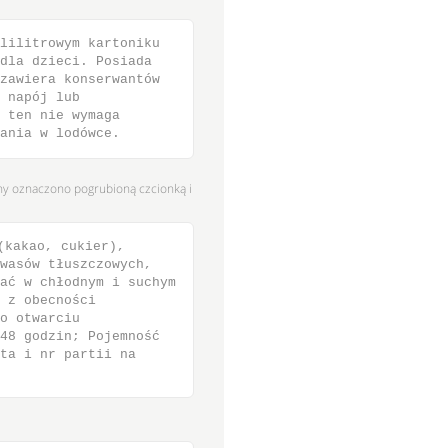
lilitrowym kartoniku
dla dzieci. Posiada
zawiera konserwantów
 napój lub
 ten nie wymaga
ania w lodówce.
ny oznaczono pogrubioną czcionką i
(kakao, cukier),
wasów tłuszczowych,
ać w chłodnym i suchym
 z obecności
o otwarciu
48 godzin; Pojemność
ta i nr partii na