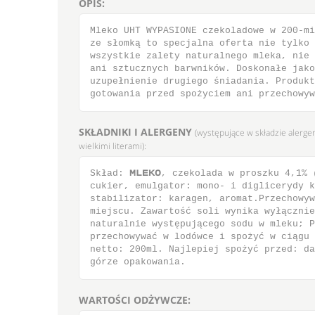
OPIS:
Mleko UHT WYPASIONE czekoladowe w 200-mi
ze słomką to specjalna oferta nie tylko 
wszystkie zalety naturalnego mleka, nie 
ani sztucznych barwników. Doskonałe jako
uzupełnienie drugiego śniadania. Produkt
gotowania przed spożyciem ani przechowyw
SKŁADNIKI I ALERGENY
(występujące w składzie alerge
wielkimi literami):
Skład: ΝΜΕΛΟ, czekolada w proszku 4,1% 
cukier, emulgator: mono- i diglicerydy k
stabilizator: karagen, aromat.Przechowyw
miejscu. Zawartość soli wynika wyłącznie
naturalnie występującego sodu w mleku; P
przechowywać w lodówce i spożyć w ciągu 
netto: 200ml. Najlepiej spożyć przed: da
górze opakowania.
WARTOŚCI ODŻYWCZE: