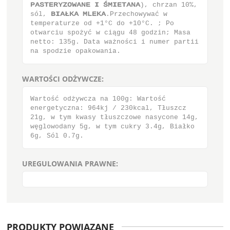
ΠΑΤΥΕΣΪΫΟΨΑΞΕ Ι μΝΙΕΥΑΞΑ), chrzan 10%,
sól, ΒΙΑιΛΑ ΝΜΕΛΑ.Przechowywać w
temperaturze od +1°C do +10°C. ; Po
otwarciu spożyć w ciągu 48 godzin; Masa
netto: 135g. Data ważności i numer partii
na spodzie opakowania.
WARTOŚCI ODŻYWCZE:
Wartość odżywcza na 100g: Wartość
energetyczna: 964kj / 230kcal, Tłuszcz
21g, w tym kwasy tłuszczowe nasycone 14g,
węglowodany 5g, w tym cukry 3.4g, Białko
6g, Sól 0.7g.
UREGULOWANIA PRAWNE:
PRODUKTY POWIĄZANE