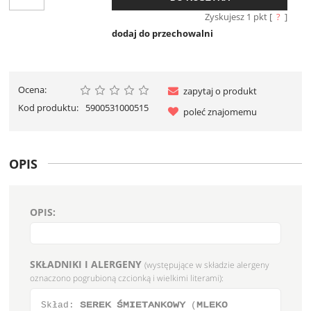
Zyskujesz
1
pkt [
?
]
dodaj do przechowalni
Ocena:
zapytaj o produkt
Kod produktu:
5900531000515
poleć znajomemu
OPIS
OPIS:
SKŁADNIKI I ALERGENY
(występujące w składzie alergeny
oznaczono pogrubioną czcionką i wielkimi literami):
Skład: ΤΕΣΕΛ μΝΙΕΥΑΞΛΟΨΪ (ΝΜΕΛΟ